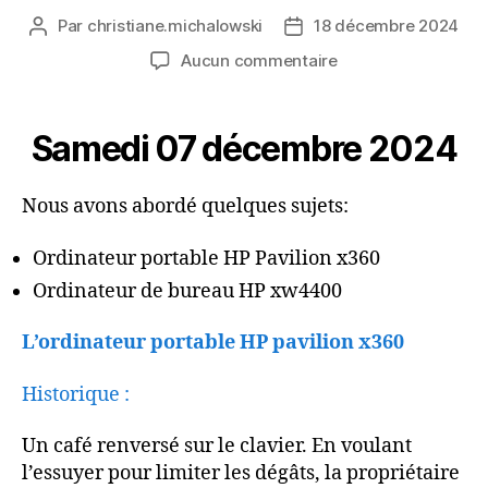
Par
christiane.michalowski
18 décembre 2024
Auteur
Date
de
de
sur
Aucun commentaire
l’article
l’article
Vingt-
cinquième
rencontre
Samedi 07 décembre 2024
Nous avons abordé quelques sujets:
Ordinateur portable HP Pavilion x360
Ordinateur de bureau HP xw4400
L’ordinateur portable HP pavilion x360
Historique :
Un café renversé sur le clavier. En voulant
l’essuyer pour limiter les dégâts, la propriétaire