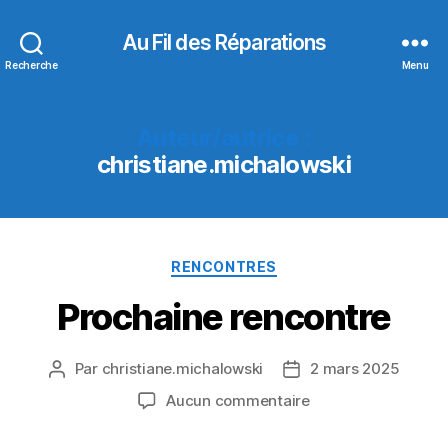
Au Fil des Réparations
Recherche
Menu
Auteur/autrice :
christiane.michalowski
Catégories
RENCONTRES
Prochaine rencontre
Par
christiane.michalowski
2 mars 2025
Auteur
Date
de
de
sur
Aucun commentaire
l’article
l’article
Prochaine
rencontre