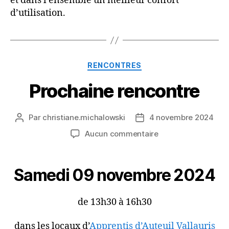
et dans l’ensemble un meilleur confort
d’utilisation.
Catégories
RENCONTRES
Prochaine rencontre
Par
christiane.michalowski
4 novembre 2024
Auteur
Date
de
de
sur
Aucun commentaire
l’article
l’article
Prochaine
rencontre
Samedi 09 novembre 2024
de 13h30 à 16h30
dans les locaux d’
Apprentis d’Auteuil Vallauris