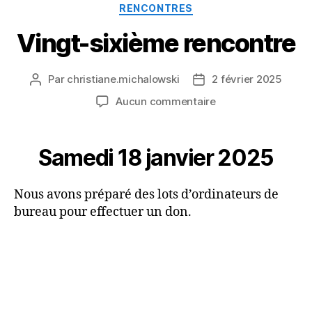
Catégories
RENCONTRES
Vingt-sixième rencontre
Par
christiane.michalowski
2 février 2025
Auteur
Date
de
de
sur
Aucun commentaire
l’article
l’article
Vingt-
sixième
rencontre
Samedi 18 janvier 2025
Nous avons préparé des lots d’ordinateurs de
bureau pour effectuer un don.