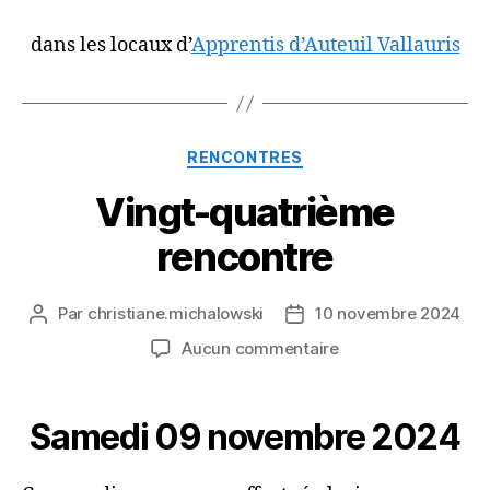
dans les locaux d’
Apprentis d’Auteuil Vallauris
Catégories
RENCONTRES
Vingt-quatrième
rencontre
Par
christiane.michalowski
10 novembre 2024
Auteur
Date
de
de
sur
Aucun commentaire
l’article
l’article
Vingt-
quatrième
rencontre
Samedi 09 novembre 2024