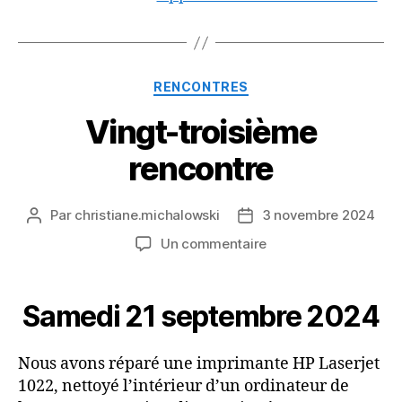
Catégories
RENCONTRES
Vingt-troisième
rencontre
Par
christiane.michalowski
3 novembre 2024
Auteur
Date
de
de
sur
Un commentaire
l’article
l’article
Vingt-
troisième
rencontre
Samedi 21 septembre 2024
Nous avons réparé une imprimante HP Laserjet
1022, nettoyé l’intérieur d’un ordinateur de