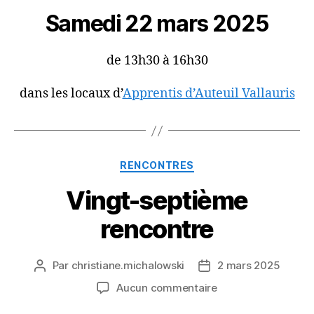
Samedi 22 mars 2025
de 13h30 à 16h30
dans les locaux d’
Apprentis d’Auteuil Vallauris
Catégories
RENCONTRES
Vingt-septième
rencontre
Par
christiane.michalowski
2 mars 2025
Auteur
Date
de
de
sur
Aucun commentaire
l’article
l’article
Vingt-