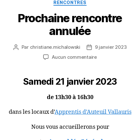
Catégories
RENCONTRES
Prochaine rencontre
annulée
Par
christiane.michalowski
9 janvier 2023
Auteur
Date
de
de
sur
Aucun commentaire
l’article
l’article
Prochaine
rencontre
annulée
Samedi 21 janvier 2023
de 13h30 à 16h30
dans les locaux d’
Apprentis d’Auteuil Vallauris
Nous vous accueillerons pour