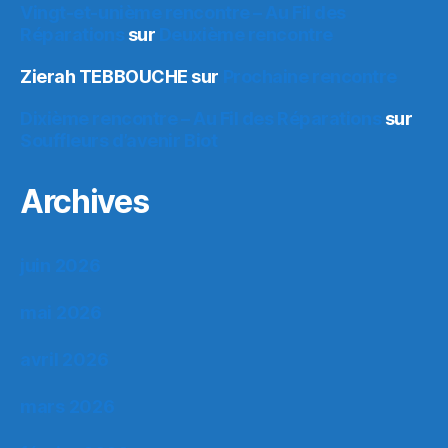
Vingt-et-unième rencontre – Au Fil des
Réparations
sur
Deuxième rencontre
Zierah TEBBOUCHE
sur
Prochaine rencontre
Dixième rencontre – Au Fil des Réparations
sur
Souffleurs d’avenir Biot
Archives
juin 2026
mai 2026
avril 2026
mars 2026