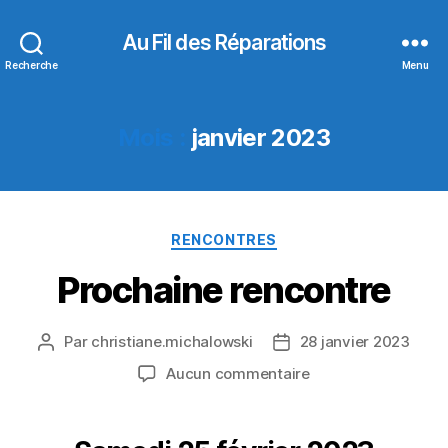
Au Fil des Réparations
Recherche
Menu
Mois :
janvier 2023
Catégories
RENCONTRES
Prochaine rencontre
Par
christiane.michalowski
28 janvier 2023
Auteur
Date
de
de
sur
Aucun commentaire
l’article
l’article
Prochaine
rencontre