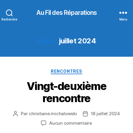
Au Fil des Réparations
Recherche
Menu
Mois :
juillet 2024
Catégories
RENCONTRES
Vingt-deuxième
rencontre
Par
christiane.michalowski
18 juillet 2024
Auteur
Date
de
de
sur
Aucun commentaire
l’article
l’article
Vingt-