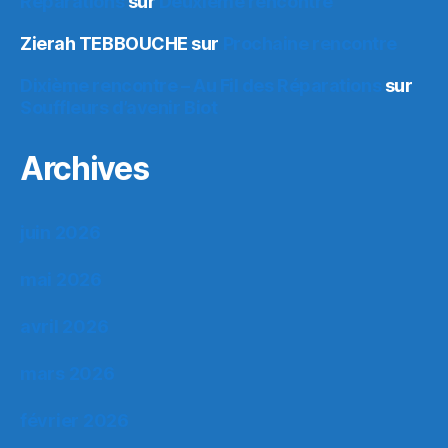
Réparations
sur
Deuxième rencontre
Zierah TEBBOUCHE
sur
Prochaine rencontre
Dixième rencontre – Au Fil des Réparations
sur
Souffleurs d’avenir Biot
Archives
juin 2026
mai 2026
avril 2026
mars 2026
février 2026