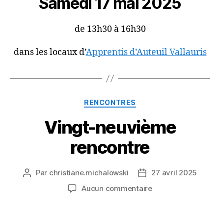
Samedi 17 mai 2025
de 13h30 à 16h30
dans les locaux d’
Apprentis d’Auteuil Vallauris
Catégories
RENCONTRES
Vingt-neuvième
rencontre
Par
christiane.michalowski
27 avril 2025
Auteur
Date
de
de
sur
Aucun commentaire
l’article
l’article
Vingt-
neuvième