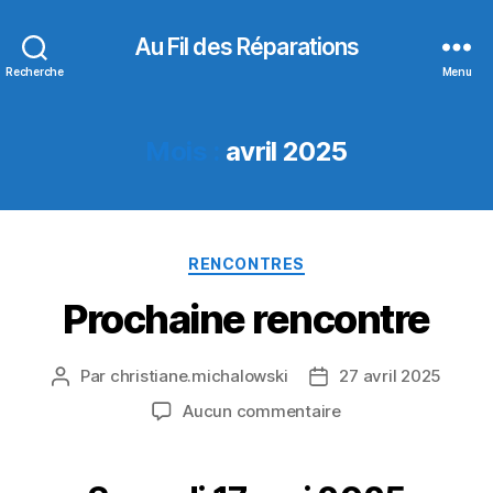
Au Fil des Réparations
Recherche
Menu
Mois :
avril 2025
Catégories
RENCONTRES
Prochaine rencontre
Par
christiane.michalowski
27 avril 2025
Auteur
Date
de
de
sur
Aucun commentaire
l’article
l’article
Prochaine
rencontre