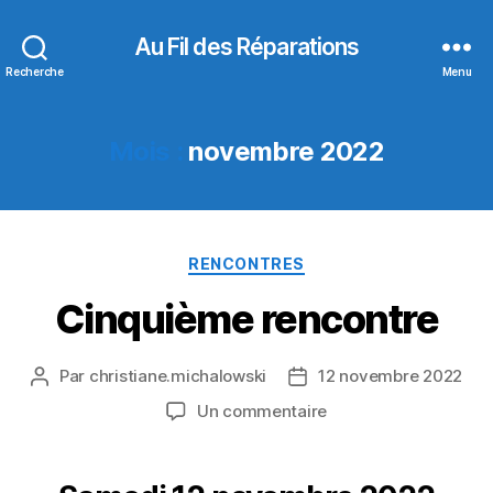
Au Fil des Réparations
Recherche
Menu
Mois :
novembre 2022
Catégories
RENCONTRES
Cinquième rencontre
Par
christiane.michalowski
12 novembre 2022
Auteur
Date
de
de
sur
Un commentaire
l’article
l’article
Cinquième
rencontre