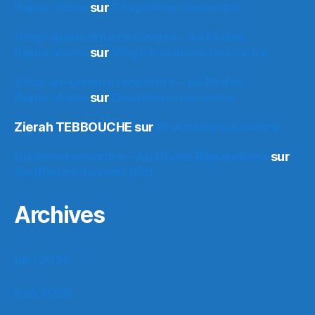
Réparations
sur
Cinquième rencontre
Vingt-quatrième rencontre – Au Fil des
Réparations
sur
Vingt-troisième rencontre
Vingt-et-unième rencontre – Au Fil des
Réparations
sur
Deuxième rencontre
Zierah TEBBOUCHE
sur
Prochaine rencontre
Dixième rencontre – Au Fil des Réparations
sur
Souffleurs d’avenir Biot
Archives
juin 2026
mai 2026