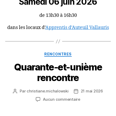
Samedi 06 juin 2026
de 13h30 à 16h30
dans les locaux d’
Apprentis d’Auteuil Vallauris
Catégories
RENCONTRES
Quarante-et-unième
rencontre
Par
christiane.michalowski
21 mai 2026
Auteur
Date
de
de
sur
Aucun commentaire
l’article
l’article
Quarante-
et-