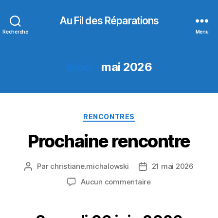
Au Fil des Réparations
Recherche
Menu
Mois :
mai 2026
Catégories
RENCONTRES
Prochaine rencontre
Par
christiane.michalowski
21 mai 2026
Auteur
Date
de
de
sur
Aucun commentaire
l’article
l’article
Prochaine
rencontre