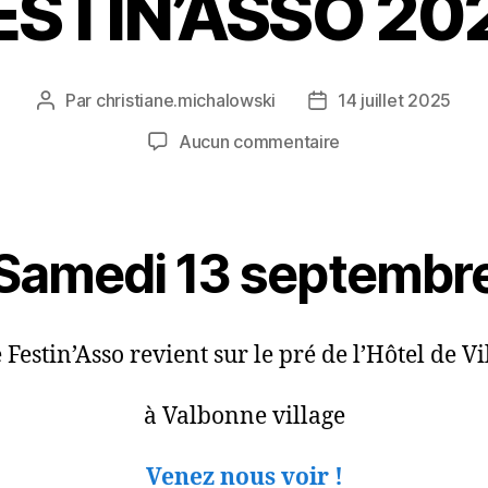
ESTIN’ASSO 20
Par
christiane.michalowski
14 juillet 2025
Auteur
Date
de
de
sur
Aucun commentaire
l’article
l’article
FESTIN’ASSO
2025
Samedi 13 septembr
 Festin’Asso revient sur le pré de l’Hôtel de Vi
à Valbonne village
Venez nous voir !