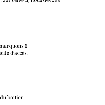
 Sur celle-ci, nous devons
remarquons 6
cile d’accès.
u boîtier.