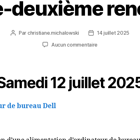
e-deuxième ren
Par
christiane.michalowski
14 juillet 2025
Auteur
Date
de
de
sur
Aucun commentaire
l’article
l’article
Trente-
deuxième
rencontre
Samedi 12 juillet 202
ur de bureau Dell