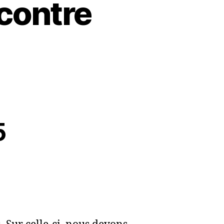
contre
5