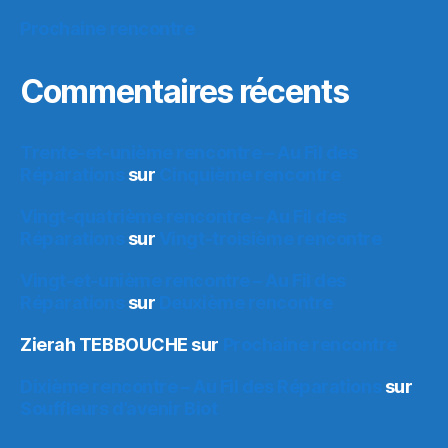
Prochaine rencontre
Commentaires récents
Trente-et-unième rencontre – Au Fil des
Réparations
sur
Cinquième rencontre
Vingt-quatrième rencontre – Au Fil des
Réparations
sur
Vingt-troisième rencontre
Vingt-et-unième rencontre – Au Fil des
Réparations
sur
Deuxième rencontre
Zierah TEBBOUCHE
sur
Prochaine rencontre
Dixième rencontre – Au Fil des Réparations
sur
Souffleurs d’avenir Biot