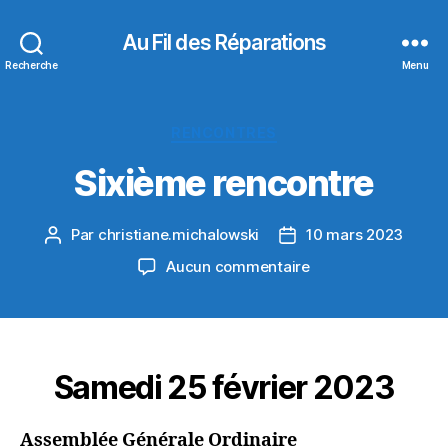
Au Fil des Réparations
Recherche
Menu
Catégories
RENCONTRES
Sixième rencontre
Par
christiane.michalowski
10 mars 2023
Auteur
Date
de
de
sur
Aucun commentaire
l’article
l’article
Sixième
rencontre
Samedi 25 février 2023
Assemblée Générale Ordinaire