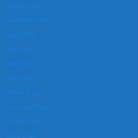
octobre 2023
septembre 2023
juillet 2023
mai 2023
avril 2023
mars 2023
janvier 2023
novembre 2022
octobre 2022
juillet 2022