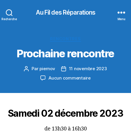
Au Fil des Réparations
Recherche
Menu
Catégories
RENCONTRES
Prochaine rencontre
Par
piernov
11 novembre 2023
Auteur
Date
de
de
sur
Aucun commentaire
l’article
l’article
Prochaine
rencontre
Samedi 02 décembre 2023
de 13h30 à 16h30