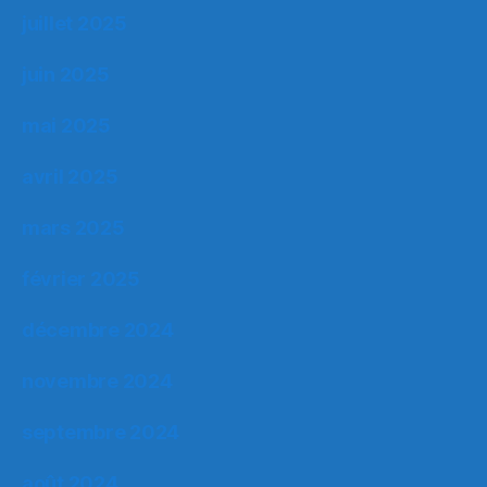
juillet 2025
juin 2025
mai 2025
avril 2025
mars 2025
février 2025
décembre 2024
novembre 2024
septembre 2024
août 2024