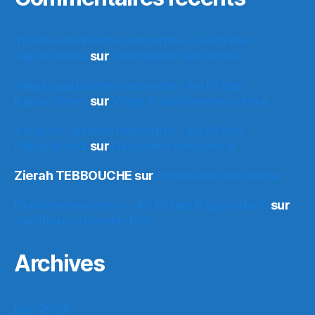
Trente-et-unième rencontre – Au Fil des
Réparations
sur
Cinquième rencontre
Vingt-quatrième rencontre – Au Fil des
Réparations
sur
Vingt-troisième rencontre
Vingt-et-unième rencontre – Au Fil des
Réparations
sur
Deuxième rencontre
Zierah TEBBOUCHE
sur
Prochaine rencontre
Dixième rencontre – Au Fil des Réparations
sur
Souffleurs d’avenir Biot
Archives
juin 2026