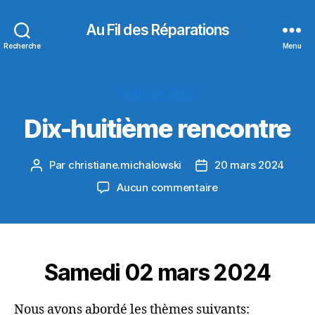
Au Fil des Réparations
Recherche
Menu
Catégories
RENCONTRES
Dix-huitième rencontre
Par
christiane.michalowski
20 mars 2024
Auteur
Date
de
de
sur
Aucun commentaire
l’article
l’article
Dix-
huitième
rencontre
Samedi 02 mars 2024
Nous avons abordé les thèmes suivants: