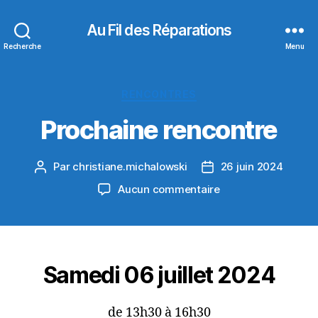
Au Fil des Réparations
Recherche
Menu
Catégories
RENCONTRES
Prochaine rencontre
Par
christiane.michalowski
26 juin 2024
Auteur
Date
de
de
sur
Aucun commentaire
l’article
l’article
Prochaine
rencontre
Samedi 06 juillet 2024
de 13h30 à 16h30