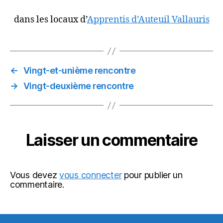
dans les locaux d’
Apprentis d’Auteuil Vallauris
←
Vingt-et-unième rencontre
→
Vingt-deuxième rencontre
Laisser un commentaire
Vous devez
vous connecter
pour publier un
commentaire.