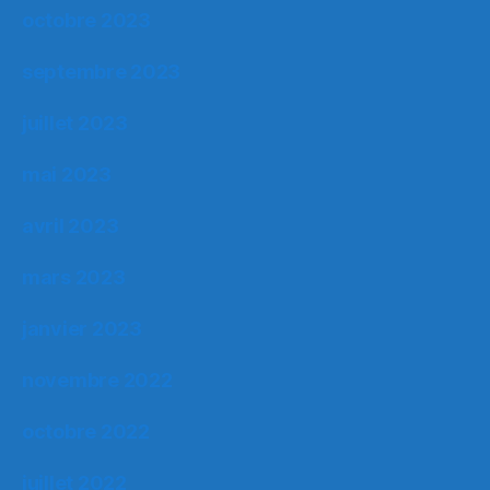
octobre 2023
septembre 2023
juillet 2023
mai 2023
avril 2023
mars 2023
janvier 2023
novembre 2022
octobre 2022
juillet 2022