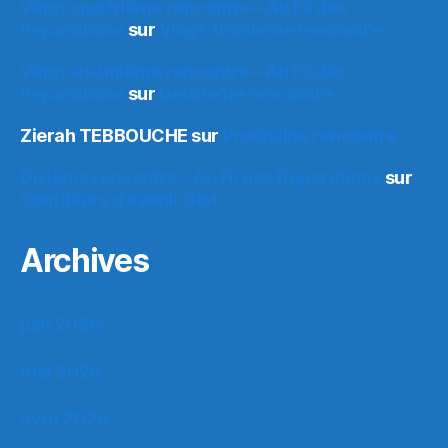
Vingt-quatrième rencontre – Au Fil des
Réparations
sur
Vingt-troisième rencontre
Vingt-et-unième rencontre – Au Fil des
Réparations
sur
Deuxième rencontre
Zierah TEBBOUCHE
sur
Prochaine rencontre
Dixième rencontre – Au Fil des Réparations
sur
Souffleurs d’avenir Biot
Archives
juin 2026
mai 2026
avril 2026