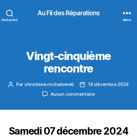
Au Fil des Réparations
Recherche
Menu
Catégories
RENCONTRES
Vingt-cinquième
rencontre
Par
christiane.michalowski
18 décembre 2024
Auteur
Date
de
de
sur
Aucun commentaire
l’article
l’article
Vingt-
cinquième
rencontre
Samedi 07 décembre 2024