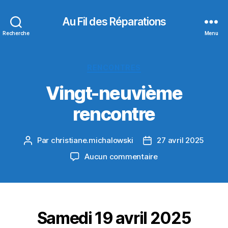
Au Fil des Réparations
Recherche
Menu
Catégories
RENCONTRES
Vingt-neuvième
rencontre
Par
christiane.michalowski
27 avril 2025
Auteur
Date
de
de
sur
Aucun commentaire
l’article
l’article
Vingt-
neuvième
rencontre
Samedi 19 avril 2025