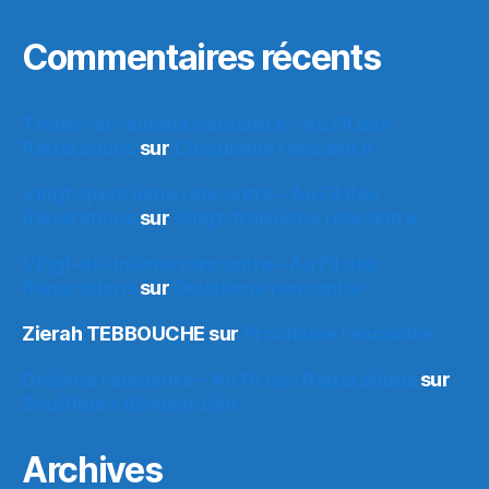
Commentaires récents
Trente-et-unième rencontre – Au Fil des
Réparations
sur
Cinquième rencontre
Vingt-quatrième rencontre – Au Fil des
Réparations
sur
Vingt-troisième rencontre
Vingt-et-unième rencontre – Au Fil des
Réparations
sur
Deuxième rencontre
Zierah TEBBOUCHE
sur
Prochaine rencontre
Dixième rencontre – Au Fil des Réparations
sur
Souffleurs d’avenir Biot
Archives