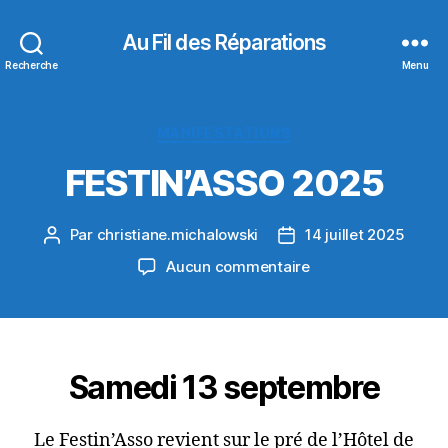
Au Fil des Réparations
Recherche
Menu
Catégories
MANIFESTATIONS
FESTIN’ASSO 2025
Par
christiane.michalowski
14 juillet 2025
Auteur
Date
de
de
sur
Aucun commentaire
l’article
l’article
FESTIN’ASSO
2025
Samedi 13 septembre
Le Festin’Asso revient sur le pré de l’Hôtel de