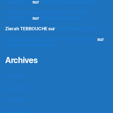
Réparations
sur
Vingt-troisième rencontre
Vingt-et-unième rencontre – Au Fil des
Réparations
sur
Deuxième rencontre
Zierah TEBBOUCHE
sur
Prochaine rencontre
Dixième rencontre – Au Fil des Réparations
sur
Souffleurs d’avenir Biot
Archives
juin 2026
mai 2026
avril 2026
mars 2026