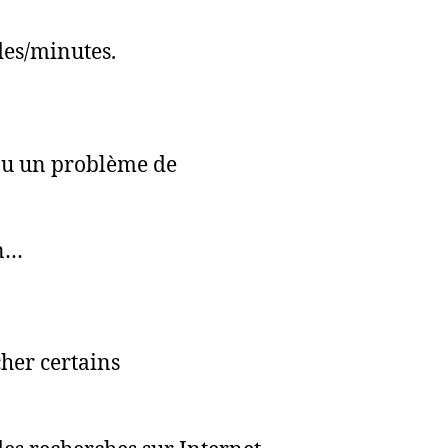
des/minutes.
 Ou un problème de
on…
her certains