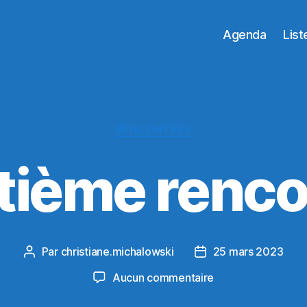
Agenda
List
Catégories
RENCONTRES
tième renco
Par
christiane.michalowski
25 mars 2023
Auteur
Date
de
de
sur
Aucun commentaire
l’article
l’article
Septième