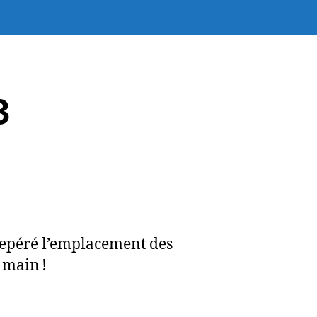
3
repéré l’emplacement des
 main !