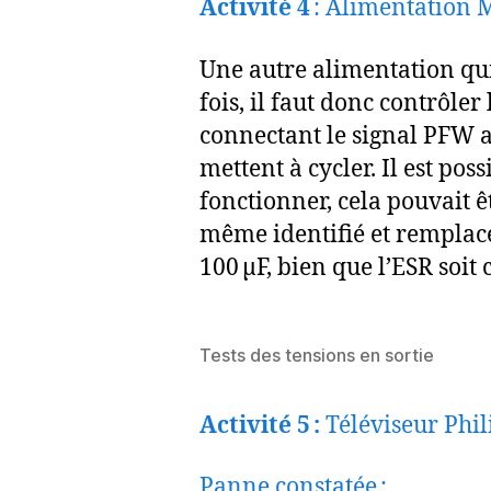
Activité 4
: Alimentation M
Une autre alimentation qui 
fois, il faut donc contrôle
connectant le signal PFW au
mettent à cycler. Il est po
fonctionner, cela pouvait ê
même identifié et remplacé
100 µF, bien que l’ESR soit 
Tests des tensions en sortie
Activité 5 :
Téléviseur Phil
Panne constatée :