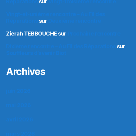
Réparations
sur
Vingt-troisième rencontre
Vingt-et-unième rencontre – Au Fil des
Réparations
sur
Deuxième rencontre
Zierah TEBBOUCHE
sur
Prochaine rencontre
Dixième rencontre – Au Fil des Réparations
sur
Souffleurs d’avenir Biot
Archives
juin 2026
mai 2026
avril 2026
mars 2026