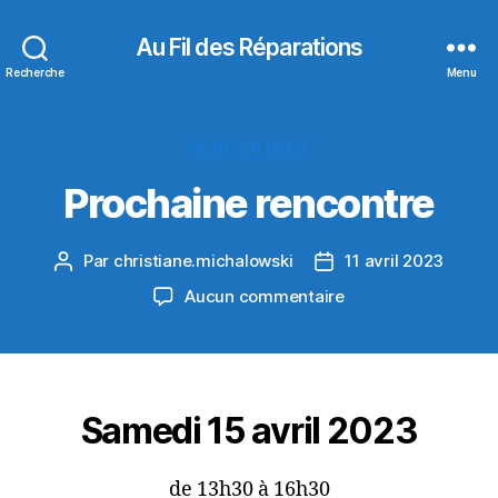
Au Fil des Réparations
Recherche
Menu
Catégories
RENCONTRES
Prochaine rencontre
Par
christiane.michalowski
11 avril 2023
Auteur
Date
de
de
sur
Aucun commentaire
l’article
l’article
Prochaine
rencontre
Samedi 15 avril 2023
de 13h30 à 16h30